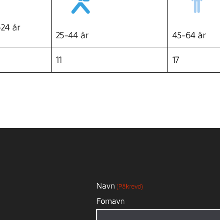
-24 år
25-44 år
45-64 år
11
17
Navn
(Påkrevd)
Fornavn