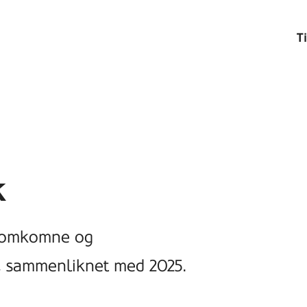
T
k
or omkomne og
26, sammenliknet med 2025.