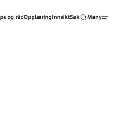
ips og råd
Opplæring
Innsikt
Søk
Meny