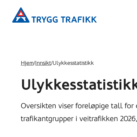
Hopp
Trygg
til
Trafikk
hovedinnhold
Hjem
/
Innsikt
/
Ulykkesstatistikk
Ulykkesstatistik
Oversikten viser foreløpige tall f
trafikantgrupper i veitrafikken 20