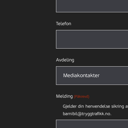
Telefon
Avdeling
Melding
(Påkrevd)
Gjelder din henvendelse sikring a
barnibil@tryggtrafikk.no.