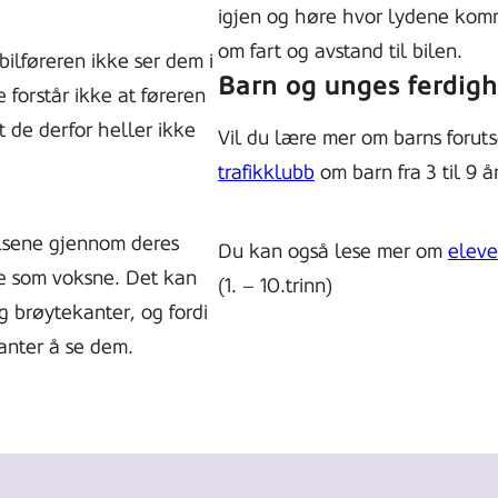
igjen og høre hvor lydene kommer
om fart og avstand til bilen.
bilføreren ikke ser dem i
Barn og unges ferdighe
 forstår ikke at føreren
t de derfor heller ikke
Vil du lære mer om barns forut
trafikklubb
om barn fra 3 til 9 år
elsene gjennom deres
Du kan også lese mer om
eleve
le som voksne. Det kan
(1. – 10.trinn)
g brøytekanter, og fordi
kanter å se dem.