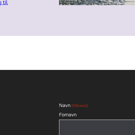
 til
Navn
(Påkrevd)
Fornavn