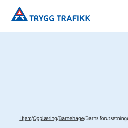
Hopp
Trygg
til
Trafikk
hovedinnhold
Hjem
/
Opplæring
/
Barnehage
/
Barns forutsetning