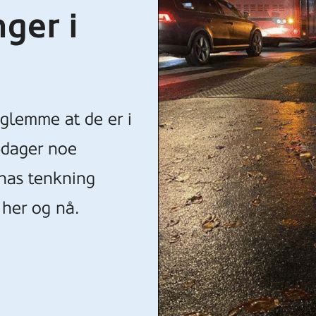
ger i
 glemme at de er i
pdager noe
rnas tenkning
 her og nå.