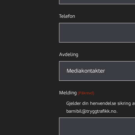
Telefon
Avdeling
Melding
(Påkrevd)
Gjelder din henvendelse sikring a
barnibil@tryggtrafikk.no.