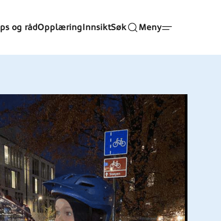
ips og råd
Opplæring
Innsikt
Søk
Meny