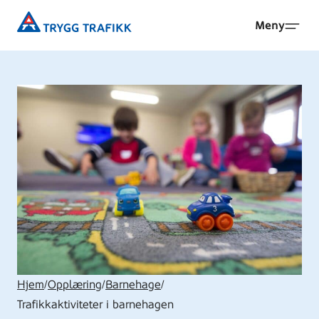
Hopp
Trygg
Meny
til
Trafikk
hovedinnhold
Hjem
/
Opplæring
/
Barnehage
/
Trafikkaktiviteter i barnehagen