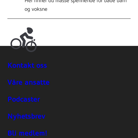
Her finner du masse spennende for både barn
og voksne
Kontakt oss
Våre ansatte
Podcaster
Nyhetsbrev
Bli medlem!