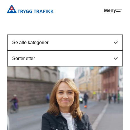
Hopp
Trygg
Meny
til
Trafikk
hovedinnhold