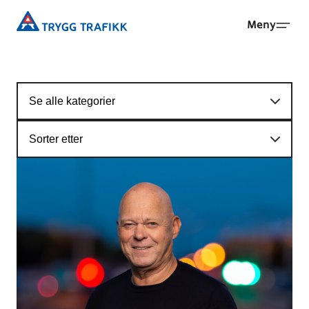
Hopp
Trygg
Meny
til
Trafikk
hovedinnhold