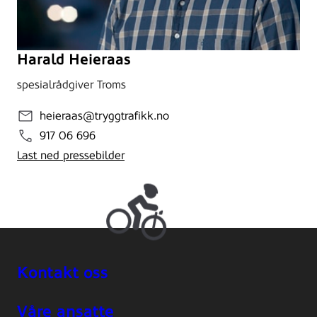
Harald Heieraas
spesialrådgiver Troms
heieraas@tryggtrafikk.no
917 06 696
Last ned pressebilder
Kontakt oss
Våre ansatte