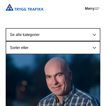
Hopp
Trygg
Meny
til
Trafikk
hovedinnhold