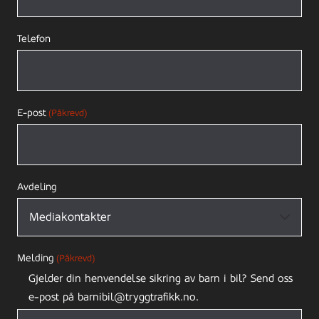
Telefon
E-post
(Påkrevd)
Avdeling
Melding
(Påkrevd)
Gjelder din henvendelse sikring av barn i bil? Send oss
e-post på barnibil@tryggtrafikk.no.