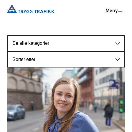
Hopp
Trygg
Meny
til
Trafikk
hovedinnhold