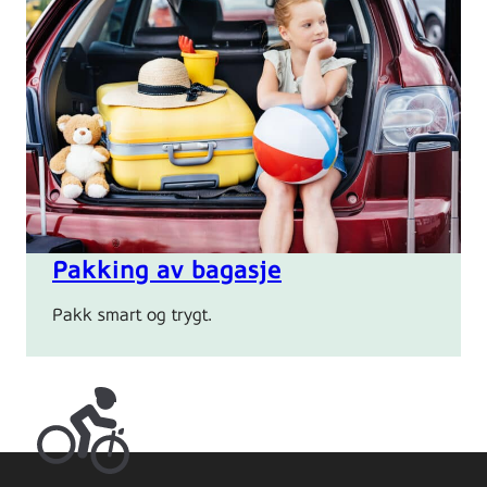
Foto:
Colourbox.com.
beautiful
travelling
girl
Pakking av bagasje
sitting
in
Pakk smart og trygt.
car
trunk
with
luggage