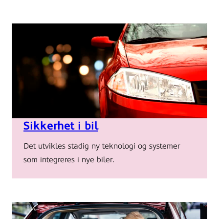
Red
car
in
traffic
Sikkerhet i bil
at
night
Det utvikles stadig ny teknologi og systemer
som integreres i nye biler.