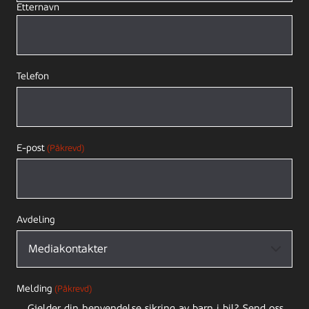
Etternavn
Telefon
E-post
(Påkrevd)
Avdeling
Melding
(Påkrevd)
Gjelder din henvendelse sikring av barn i bil? Send oss