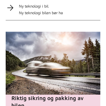
Ny teknologi i bil
Ny teknologi bilen bør ha
Foto:
Colourbox.com.
Caravan
car
trailer
Riktig sikring og pakking av
travels
bilen
on