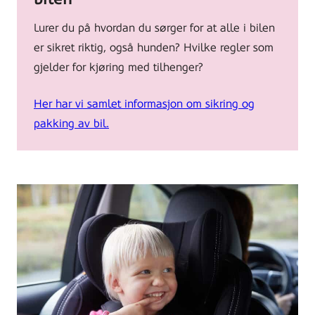
the
Lurer du på hvordan du sørger for at alle i bilen
highway.
er sikret riktig, også hunden? Hvilke regler som
Caravan
gjelder for kjøring med tilhenger?
Car
in
Her har vi samlet informasjon om sikring og
motion
pakking av bil.
blur.
Foto:
Morten