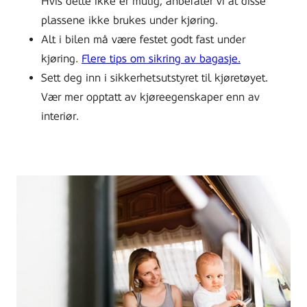
Hvis dette ikke er mulig, anbefaler vi at disse
plassene ikke brukes under kjøring.
Alt i bilen må være festet godt fast under
kjøring.
Flere tips om sikring av bagasje.
Sett deg inn i sikkerhetsutstyret til kjøretøyet.
Vær mer opptatt av kjøreegenskaper enn av
interiør.
Beautiful
young