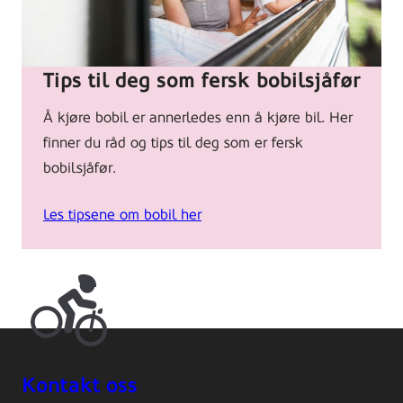
mother
and
her
Tips til deg som fersk bobilsjåfør
baby
son
Å kjøre bobil er annerledes enn å kjøre bil. Her
in
finner du råd og tips til deg som er fersk
a
bobilsjåfør.
camper
van
Les tipsene om bobil her
on
a
summer
day
Kontakt oss