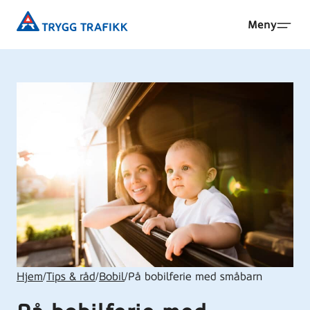
Hopp
Trygg
Meny
til
Trafikk
hovedinnhold
Hjem
/
Tips & råd
/
Bobil
/
På bobilferie med småbarn