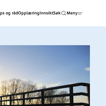
ips og råd
Opplæring
Innsikt
Søk
Meny