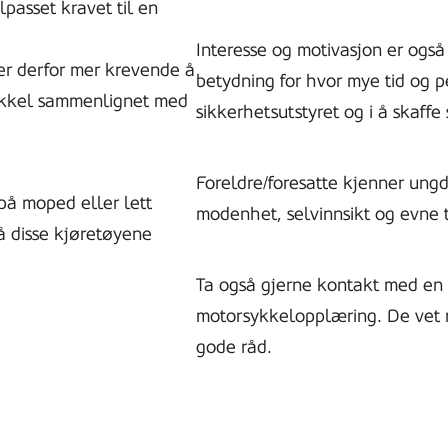
asset kravet til en
)
Interesse og motivasjon er også 
 er derfor mer krevende å
betydning for hvor mye tid og p
rsykkel sammenlignet med
sikkerhetsutstyret og i å skaff
Foreldre/foresatte kjenner un
på moped eller lett
modenhet, selvinnsikt og evne t
på disse kjøretøyene
Ta også gjerne kontakt med en 
motorsykkelopplæring. De vet 
gode råd.