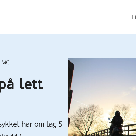
T
t MC
å lett
sykkel har om lag 5