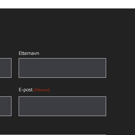
Etternavn
E-post
(Påkrevd)