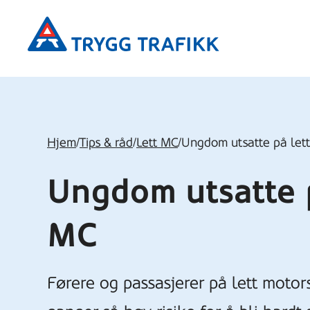
Hopp
Trygg
til
Trafikk
hovedinnhold
Hjem
/
Tips & råd
/
Lett MC
/
Ungdom utsatte på let
Ungdom utsatte p
MC
Førere og passasjerer på lett motor