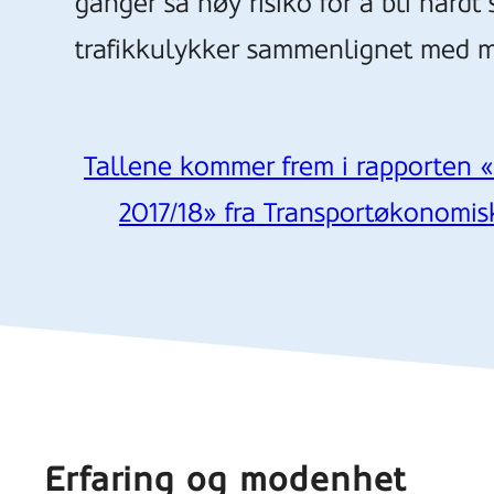
ganger så høy risiko for å bli hardt 
trafikkulykker sammenlignet med 
Tallene kommer frem i rapporten «R
2017/18» fra Transportøkonomisk
Erfaring og modenhet