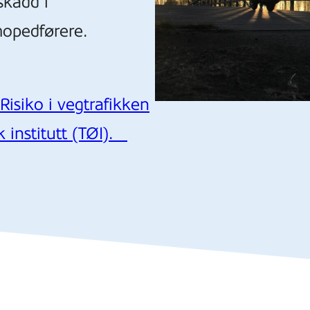
skadd i
mopedførere.
isiko i vegtrafikken
 institutt (TØI).