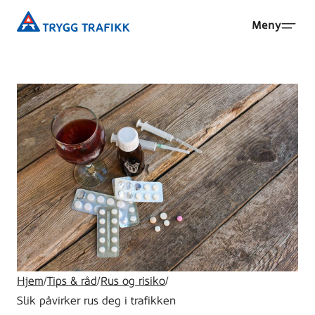
Hopp
Trygg
Meny
til
Trafikk
hovedinnhold
Hjem
/
Tips & råd
/
Rus og risiko
/
Slik påvirker rus deg i trafikken