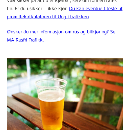
Vær sikker på at du er kjørbar, selv om formen føles
fin. Er du usikker – ikke kjør.
Du kan eventuelt teste ut
promillekalkulatoren til Ung i trafikken
.
Ønsker du mer informasjon om rus og bilkjøring? Se
MA Rusfri Trafikk.
glass
of
beer
standing