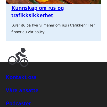
on
Kunnskap om rus og
a
trafikksikkerhet
wooden
table
Lurer du på hva vi mener om rus i trafikken? Her
finner du vår policy.
Kontakt oss
Våre ansatte
Podcaster