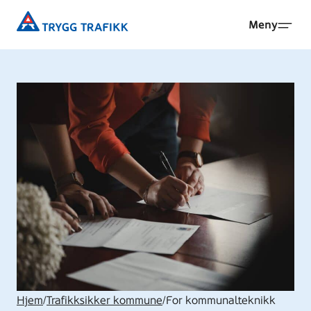
Hopp
Trygg
Meny
til
Trafikk
hovedinnhold
Hjem
/
Trafikksikker kommune
/
For kommunalteknikk