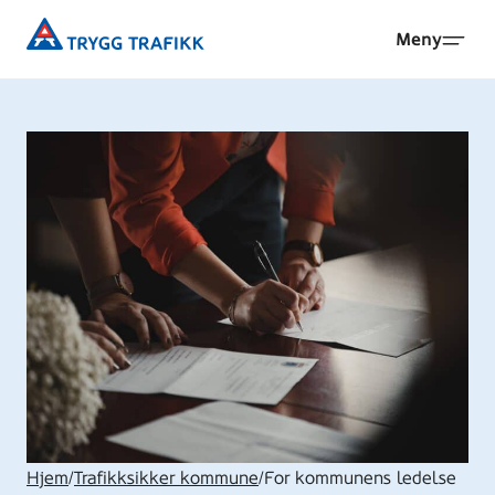
Hopp
Trygg
Meny
til
Trafikk
hovedinnhold
Hjem
/
Trafikksikker kommune
/
For kommunens ledelse