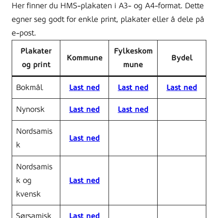
Her finner du HMS-plakaten i A3- og A4-format. Dette
egner seg godt for enkle print, plakater eller å dele på
e-post.
Plakater
Fylkeskom
Kommune
Bydel
og print
mune
Bokmål
Last ned
Last ned
Last ned
Nynorsk
Last ned
Last ned
Nordsamis
Last ned
k
Nordsamis
k og
Last ned
kvensk
Sørsamisk
Last ned