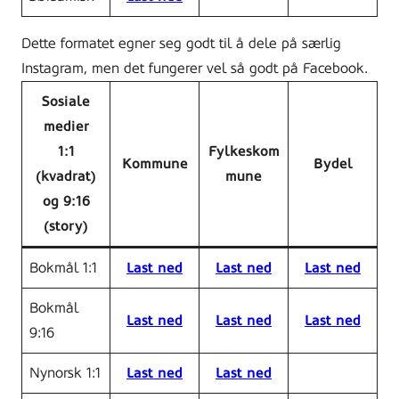
Dette formatet egner seg godt til å dele på særlig
Instagram, men det fungerer vel så godt på Facebook.
Sosiale
medier
1:1
Fylkeskom
Kommune
Bydel
(kvadrat)
mune
og 9:16
(story)
Bokmål 1:1
Last ned
Last ned
Last ned
Bokmål
Last ned
Last ned
Last ned
9:16
Nynorsk 1:1
Last ned
Last ned