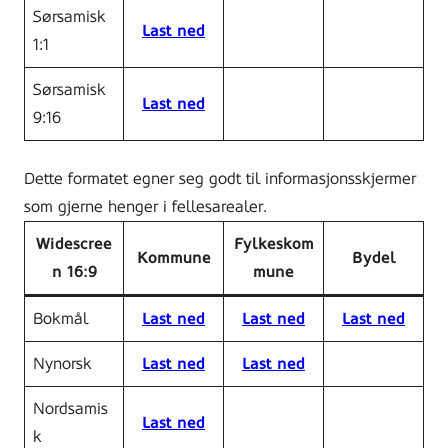
Sørsamisk
Last ned
1:1
Sørsamisk
Last ned
9:16
Dette formatet egner seg godt til informasjonsskjermer
som gjerne henger i fellesarealer.
Widescree
Fylkeskom
Kommune
Bydel
n 16:9
mune
Bokmål
Last ned
Last ned
Last ned
Nynorsk
Last ned
Last ned
Nordsamis
Last ned
k