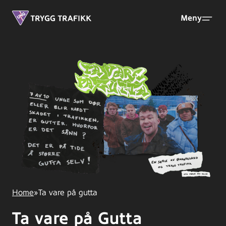
Hopp
UNG
Meny
til
hovedinnhold
Home
»
Ta vare på gutta
Ta vare på Gutta