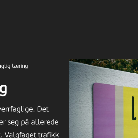
aglig læring
ng
errfaglige. Det
er seg på allerede
 Valgfaget trafikk