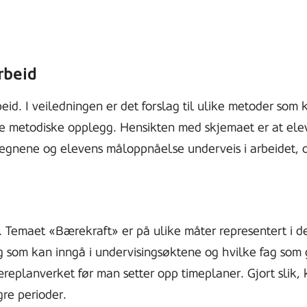
rbeid
rbeid. I veiledningen er det forslag til ulike metoder so
gre metodiske opplegg. Hensikten med skjemaet er at ele
tegnene og elevens måloppnåelse underveis i arbeidet, 
 Temaet «Bærekraft» er på ulike måter representert i de
fag som kan inngå i undervisingsøktene og hvilke fag so
æreplanverket før man setter opp timeplaner. Gjort slik, 
gre perioder.