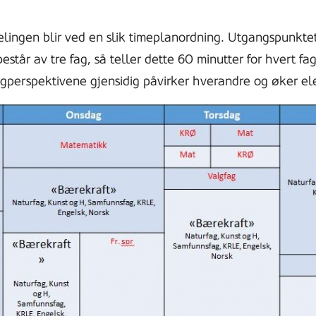
elingen blir ved en slik timeplanordning. Utgangspunktet 
tår av tre fag, så teller dette 60 minutter for hvert fag
agperspektivene gjensidig påvirker hverandre og øker el