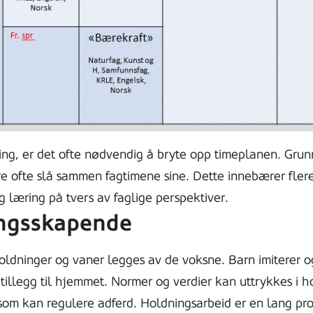
ng, er det ofte nødvendig å bryte opp timeplanen. Grunn
e ofte slå sammen fagtimene sine. Dette innebærer flere
 læring på tvers av faglige perspektiver.
ningsskapende
oldninger og vaner legges av de voksne. Barn imiterer og
illegg til hjemmet. Normer og verdier kan uttrykkes i ho
 som kan regulere adferd. Holdningsarbeid er en lang pr