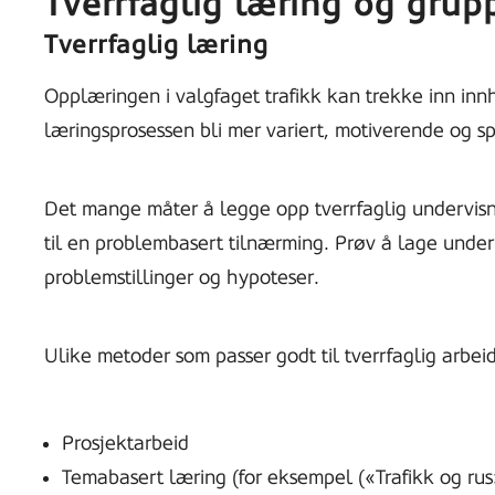
Tverrfaglig læring og grup
Tverrfaglig læring
Opplæringen i valgfaget trafikk kan trekke inn innh
læringsprosessen bli mer variert, motiverende og s
Det mange måter å legge opp tverrfaglig undervisn
til en problembasert tilnærming. Prøv å lage under
problemstillinger og hypoteser.
Ulike metoder som passer godt til tverrfaglig arbei
Prosjektarbeid
Temabasert læring (for eksempel («Trafikk og rus