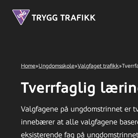
Hopp
UNG
til
hovedinnhold
Home
»
Ungdomsskole
»
Valgfaget trafikk
»
Tverrf
Tverrfaglig læri
Valgfagene på ungdomstrinnet er tv
innebærer at alle valgfagene baser
eksisterende fag på ungdomstrinnet.