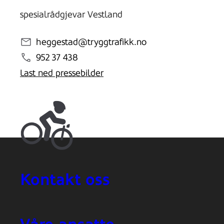
spesialrådgjevar Vestland
heggestad@tryggtrafikk.no
952 37 438
Last ned pressebilder
Kontakt oss