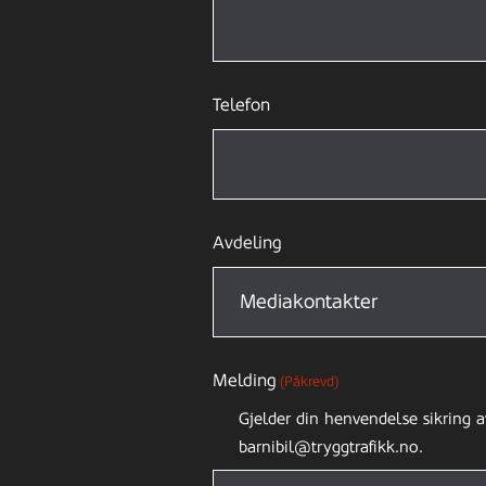
Telefon
Avdeling
Melding
(Påkrevd)
Gjelder din henvendelse sikring a
barnibil@tryggtrafikk.no.