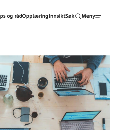
ips og råd
Opplæring
Innsikt
Søk
Meny