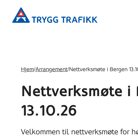
Hopp
Trygg
til
Trafikk
hovedinnhold
Hjem
/
Arrangement
/
Nettverksmøte i Bergen 13.1
Nettverksmøte i
13.10.26
Velkommen til nettverksmøte for h