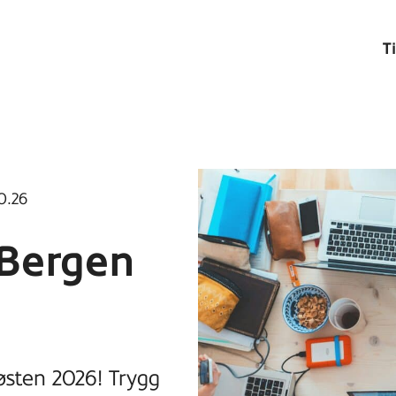
T
0.26
 Bergen
østen 2026! Trygg