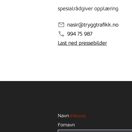
spesialrådgiver opplæring
nasir@tryggtrafikk.no
994 75 987
Last ned pressebilder
Navn
(Påkrevd)
Fornavn