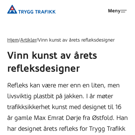
Hopp
Trygg
Meny
til
Trafikk
hovedinnhold
Hjem
/
Artikler
/
Vinn kunst av årets refleksdesigner
Vinn kunst av årets
refleksdesigner
Refleks kan være mer enn en liten, men
livsviktig plastbit på jakken. I år møter
trafikksikkerhet kunst med designet til 16
år gamle Max Emrat Dørje fra Østfold. Han
har designet årets refleks for Trygg Trafikk