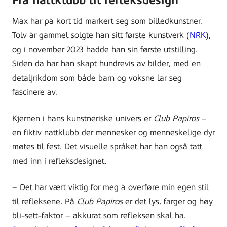
Fra nattklubb til refleksdesign
på
Max har på kort tid markert seg som billedkunstner.
Tolv år gammel solgte han sitt første kunstverk (
NRK
),
og i november 2023 hadde han sin første utstilling.
Siden da har han skapt hundrevis av bilder, med en
detaljrikdom som både barn og voksne lar seg
fascinere av.
Kjernen i hans kunstneriske univers er
Club Papiros
–
en fiktiv nattklubb der mennesker og menneskelige dyr
møtes til fest. Det visuelle språket har han også tatt
med inn i refleksdesignet.
– Det har vært viktig for meg å overføre min egen stil
til refleksene. På
Club Papiros
er det lys, farger og høy
bli-sett-faktor – akkurat som refleksen skal ha.