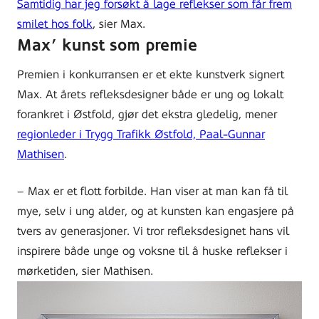
Samtidig har jeg forsøkt å lage reflekser som får frem
smilet hos folk
, sier Max.
Max’ kunst som premie
Premien i konkurransen er et ekte kunstverk signert
Max. At årets refleksdesigner både er ung og lokalt
forankret i Østfold, gjør det ekstra gledelig, mener
regionleder i Trygg Trafikk Østfold, Paal-Gunnar
Mathisen
.
– Max er et flott forbilde. Han viser at man kan få til
mye, selv i ung alder, og at kunsten kan engasjere på
tvers av generasjoner. Vi tror refleksdesignet hans vil
inspirere både unge og voksne til å huske reflekser i
mørketiden, sier Mathisen.