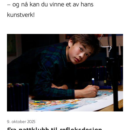
– og nå kan du vinne et av hans
kunstverk!
Lagt
9. oktober 2025
ut