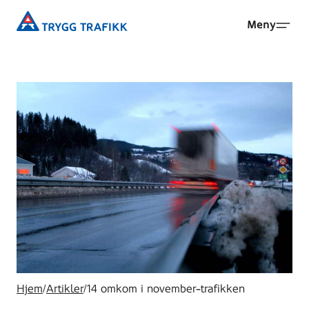
Hopp
Trygg
Meny
til
Trafikk
hovedinnhold
Hjem
/
Artikler
/
14 omkom i november-trafikken