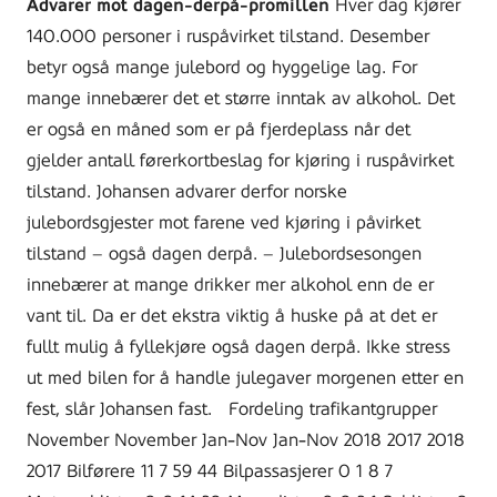
Advarer mot dagen-derpå-promillen
Hver dag kjører
140.000 personer i ruspåvirket tilstand. Desember
betyr også mange julebord og hyggelige lag. For
mange innebærer det et større inntak av alkohol. Det
er også en måned som er på fjerdeplass når det
gjelder antall førerkortbeslag for kjøring i ruspåvirket
tilstand. Johansen advarer derfor norske
julebordsgjester mot farene ved kjøring i påvirket
tilstand – også dagen derpå. – Julebordsesongen
innebærer at mange drikker mer alkohol enn de er
vant til. Da er det ekstra viktig å huske på at det er
fullt mulig å fyllekjøre også dagen derpå. Ikke stress
ut med bilen for å handle julegaver morgenen etter en
fest, slår Johansen fast. Fordeling trafikantgrupper
November November Jan-Nov Jan-Nov 2018 2017 2018
2017 Bilførere 11 7 59 44 Bilpassasjerer 0 1 8 7