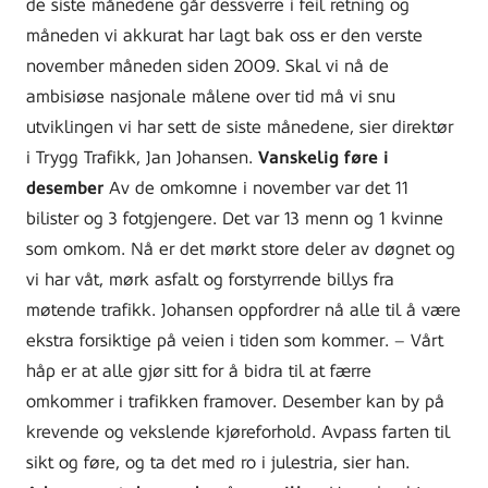
de siste månedene går dessverre i feil retning og
måneden vi akkurat har lagt bak oss er den verste
november måneden siden 2009. Skal vi nå de
ambisiøse nasjonale målene over tid må vi snu
utviklingen vi har sett de siste månedene, sier direktør
i Trygg Trafikk, Jan Johansen.
Vanskelig føre i
desember
Av de omkomne i november var det 11
bilister og 3 fotgjengere. Det var 13 menn og 1 kvinne
som omkom. Nå er det mørkt store deler av døgnet og
vi har våt, mørk asfalt og forstyrrende billys fra
møtende trafikk. Johansen oppfordrer nå alle til å være
ekstra forsiktige på veien i tiden som kommer. – Vårt
håp er at alle gjør sitt for å bidra til at færre
omkommer i trafikken framover. Desember kan by på
krevende og vekslende kjøreforhold. Avpass farten til
sikt og føre, og ta det med ro i julestria, sier han.