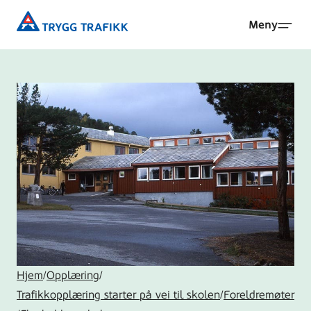
Hopp
Trygg
Meny
til
Trafikk
hovedinnhold
Hjem
/
Opplæring
/
Trafikkopplæring starter på vei til skolen
/
Foreldremøter