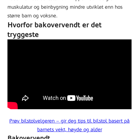
muskulatur og beinbygning mindre utviklet enn hos
større barn og voksne.
Hvorfor bakovervendt er det
tryggeste
Prøv bilstolvelgeren – gir deg tips til bilstol basert på
barnets vekt, høyde og alder
Bakovervendt