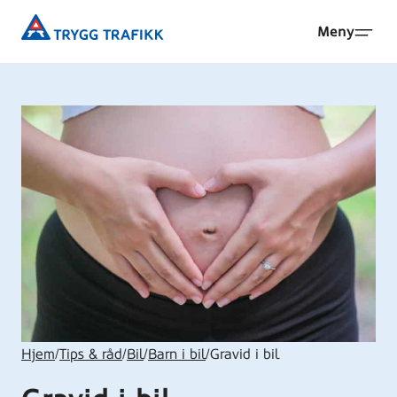
Hopp
Trygg
Meny
til
Trafikk
hovedinnhold
Hjem
/
Tips & råd
/
Bil
/
Barn i bil
/
Gravid i bil