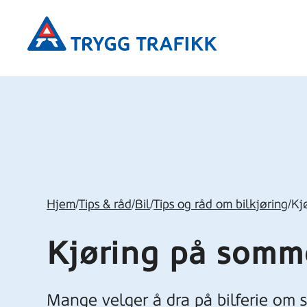
Hopp
Trygg
til
Trafikk
hovedinnhold
Hjem
/
Tips & råd
/
Bil
/
Tips og råd om bilkjøring
/
Kj
Kjøring på somm
Mange velger å dra på bilferie om