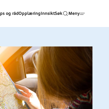
ips og råd
Opplæring
Innsikt
Søk
Meny