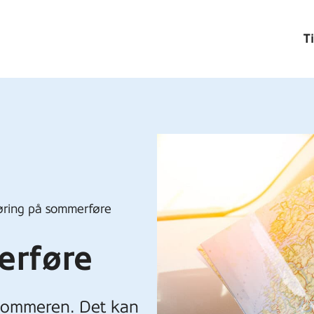
T
øring på sommerføre
erføre
 sommeren. Det kan