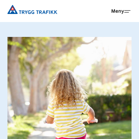
Hopp
Trygg
Meny
til
Trafikk
hovedinnhold