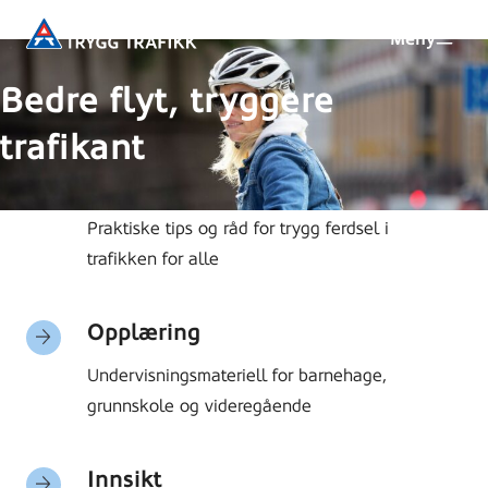
Hopp
Trygg
Meny
til
Trafikk
hovedinnhold
Bedre flyt, tryggere
trafikant
Tips og råd
Praktiske tips og råd for trygg ferdsel i
trafikken for alle
Read
more
Opplæring
stories
Undervisningsmateriell for barnehage,
grunnskole og videregående
Read
more
Innsikt