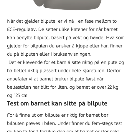
Når det gjelder bilpute, er vi nå i en fase mellom to
ECE-regulativ. De setter ulike kriterier for når barnet
kan benytte bilpute, basert på vekt og høyde. Hva som
gjelder for bilputen du ønsker å kjøpe eller har, finner
du på bilputen eller i bruksanvisningen.
Det er krevende for et barn å sitte riktig på en pute og
ha beltet riktig plassert under hele kjøreturen. Derfor
anbefaler vi at barnet bruker bilpute først når
beltestolen har blitt for liten, og barnet er over 22 kg
og 125 cm.
Test om barnet kan sitte på bilpute
For å finne ut om bilpute er riktig for barnet bør
bilputen prøves i bilen. Under finner du fem-stegs test
du kan ta for å forsikre deg om at barnet er stor nok: