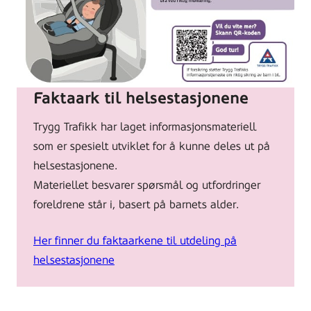
spedbarn
i
bil.
Lagd
av
Faktaark til helsestasjonene
Trygg
Trygg Trafikk har laget informasjonsmateriell
Trafikk.
som er spesielt utviklet for å kunne deles ut på
helsestasjonene.
Materiellet besvarer spørsmål og utfordringer
foreldrene står i, basert på barnets alder.
Her finner du faktaarkene til utdeling på
helsestasjonene