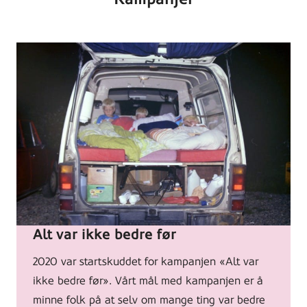
Alt
var
ikke
bedre
før-
Alt var ikke bedre før
kampanjen
2020 var startskuddet for kampanjen «Alt var
ikke bedre før». Vårt mål med kampanjen er å
minne folk på at selv om mange ting var bedre