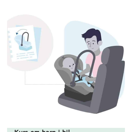
Montering
av
babystolen