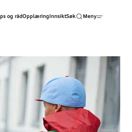
ips og råd
Opplæring
Innsikt
Søk
Meny
erlig– fysisk, mentalt og
o og forstå konsekvenser er under
impulsivt og uforutsigbart.