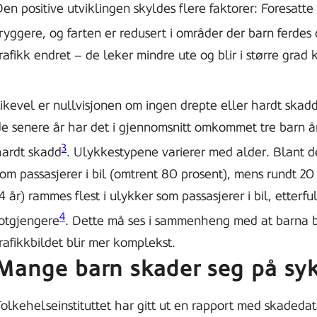
en positive utviklingen skyldes flere faktorer: Foresatte s
ryggere, og farten er redusert i områder der barn ferdes
rafikk endret – de leker mindre ute og blir i større grad kj
ikevel er nullvisjonen om ingen drepte eller hardt skadd
e senere år har det i gjennomsnitt omkommet tre barn årli
3
hardt skadd
. Ulykkestypene varierer med alder. Blant de
om passasjerer i bil (omtrent 80 prosent), mens rundt 20
4 år) rammes flest i ulykker som passasjerer i bil, etter
4
fotgjengere
. Dette må ses i sammenheng med at barna bli
rafikkbildet blir mer komplekst.
Mange barn skader seg på sy
Folkehelseinstituttet har gitt ut en rapport med skadeda