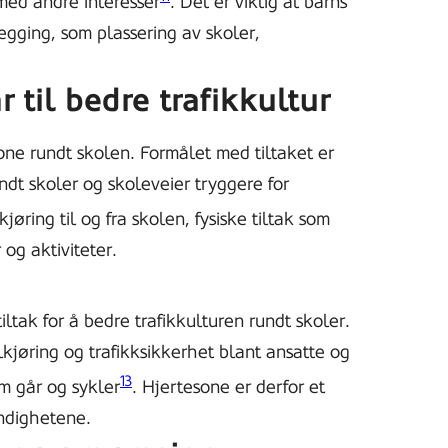
 med andre interesser
. Det er viktig at barns
egging, som plassering av skoler,
 til bedre trafikkultur
one rundt skolen. Formålet med tiltaket er
undt skoler og skoleveier tryggere for
jøring til og fra skolen, fysiske tiltak som
g aktiviteter.
ltak for å bedre trafikkulturen rundt skoler.
lkjøring og trafikksikkerhet blant ansatte og
13
om går og sykler
. Hjertesone er derfor et
yndighetene.