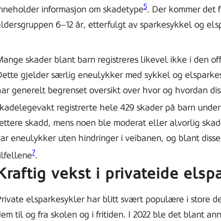
5
inneholder informasjon om skadetype
. Der kommer det f
aldersgruppen 6–12 år, etterfulgt av sparkesykkel og el
ange skader blant barn registreres likevel ikke i den offi
ette gjelder særlig eneulykker med sykkel og elsparkesy
har generelt begrenset oversikt over hvor og hvordan di
skadelegevakt registrerte hele 429 skader på barn under 
lettere skadd, mens noen ble moderat eller alvorlig ska
ar eneulykker uten hindringer i veibanen, og blant disse
7
ilfellene
.
Kraftig vekst i privateide elsp
rivate elsparkesykler har blitt svært populære i store d
em til og fra skolen og i fritiden. I 2022 ble det blant an