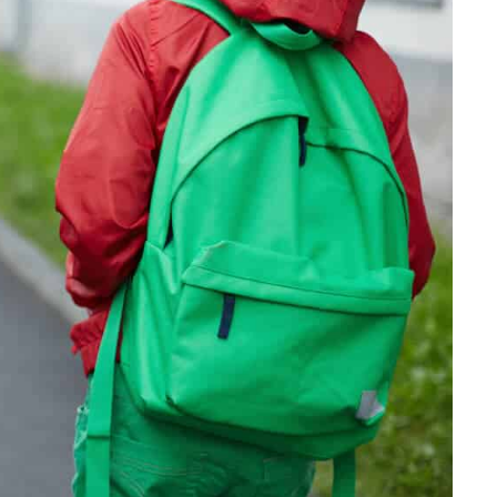
trafikanter og vansker med å
skilt ansvar for å beskytte.
prioritere det målrettede
 sykle til og fra skolen, forutsetter at
veier og i nærmiljøer der mange barn ferdes.