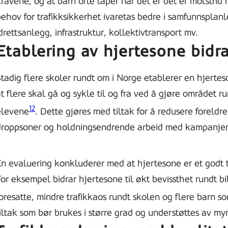
ravene, og at barn ofte taper når det er det er motstrid
ehov for trafikksikkerhet ivaretas bedre i samfunnsplanl
drettsanlegg, infrastruktur, kollektivtransport mv.
Etablering av hjertesone bidrar
tadig flere skoler rundt om i Norge etablerer en hjertes
t flere skal gå og sykle til og fra ved å gjøre området r
12
elevene
. Dette gjøres med tiltak for å redusere foreldrek
droppsoner og holdningsendrende arbeid med kampanjer o
n evaluering konkluderer med at hjertesone er et godt ti
or eksempel bidrar hjertesone til økt bevissthet rundt bi
oresatte, mindre trafikkaos rundt skolen og flere barn s
tiltak som bør brukes i større grad og understøttes av m