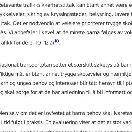
Relevante trafikksikkerhetstiltak kan blant annet være e
ykkelveier, sikring av kryssingssteder, belysning, laver
iltak. Det er nødvendig at veieiere prioriterer trygge sk
ås. Vi anbefaler likevel at de minste barna følges av vo
10
rafikk før de er 10–12 år
.
asjonal transportplan setter et særskilt søkelys på barn
iktige mål er blant annet trygge skoleveier og nærmiljøer
arn og unges behov og interesser blir tatt hensyn til i p
g skal sørge for at de har anledning til å bli informert o
en selv om det er lovfestet at barns behov skal ivaretas
lltid fulgt i praksis. En evaluering viser at det er stor va