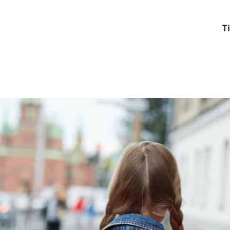
T
Hjem
/
Trygg Trafikk mener
/
Risikogruppe
/
Barn (0–14 år)
Barn (0–14 år)
Barn i alderen 0–14 år utvikler seg kontinu
emosjonelt. Deres evne til å vurdere risik
utvikling, noe som gjør at de ofte handler 