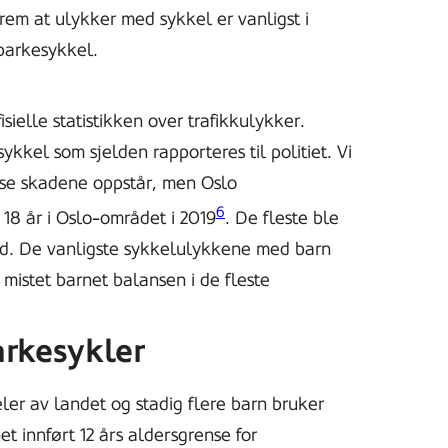
rem at ulykker med sykkel er vanligst i
sparkesykkel.
sielle statistikken over trafikkulykker.
kkel som sjelden rapporteres til politiet. Vi
sse skadene oppstår, men Oslo
6
18 år i Oslo-området i 2019
. De fleste ble
dd. De vanligste sykkelulykkene med barn
 mistet barnet balansen i de fleste
arkesykler
eler av landet og stadig flere barn bruker
net innført 12 års aldersgrense for