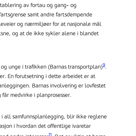
tablering av fortau og gang- og
e fartsgrense samt andre fartsdempende
oleveier og nærmiljøer for at nasjonale mål
ksne, og at de ikke sykler alene i blandet
9
 og unge i trafikken (Barnas transportplan)
.
. En forutsetning i dette arbeidet er at
lanleggingen. Barnas involvering er lovfestet
g får medvirke i planprosesser.
 i all samfunnsplanlegging, blir ikke reglene
riasjon i hvordan det offentlige ivaretar
11