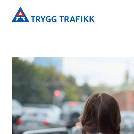
Hopp
Trygg
til
Trafikk
hovedinnhold