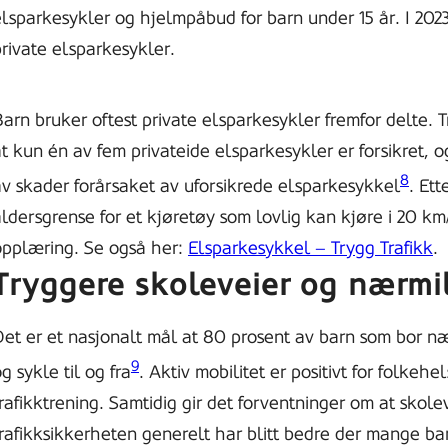
elsparkesykler og hjelmpåbud for barn under 15 år. I 202
rivate elsparkesykler.
arn bruker oftest private elsparkesykler fremfor delte. T
t kun én av fem privateide elsparkesykler er forsikret, og
8
av skader forårsaket av uforsikrede elsparkesykkel
. Ett
ldersgrense for et kjøretøy som lovlig kan kjøre i 20 km/t
opplæring. Se også her:
Elsparkesykkel – Trygg Trafikk
.
Tryggere skoleveier og nærmi
Det er et nasjonalt mål at 80 prosent av barn som bor næ
9
g sykle til og fra
. Aktiv mobilitet er positivt for folkehe
rafikktrening. Samtidig gir det forventninger om at skol
rafikksikkerheten generelt har blitt bedre der mange bar