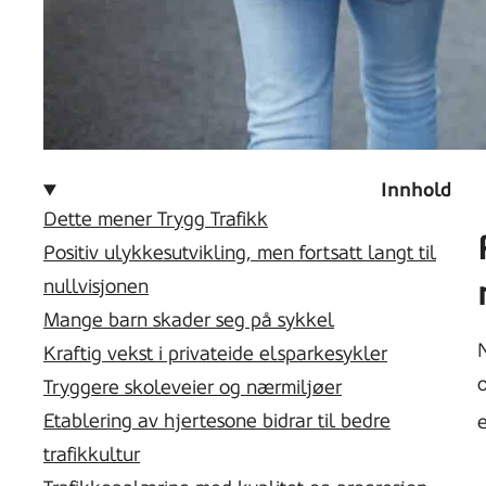
Innhold
Dette mener Trygg Trafikk
Positiv ulykkesutvikling, men fortsatt langt til
nullvisjonen
Mange barn skader seg på sykkel
N
Kraftig vekst i privateide elsparkesykler
o
Tryggere skoleveier og nærmiljøer
Etablering av hjertesone bidrar til bedre
e
trafikkultur