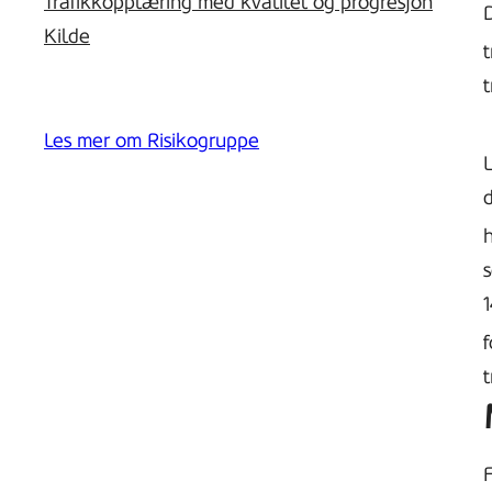
Trafikkopplæring med kvalitet og progresjon
D
Kilde
t
t
Les mer om Risikogruppe
L
d
s
1
t