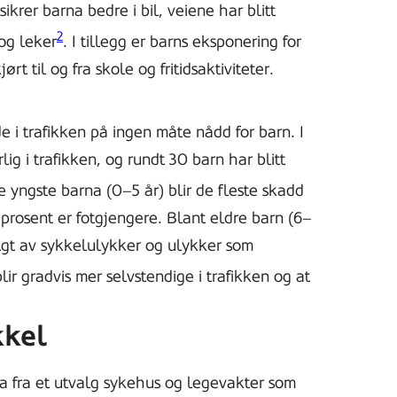
ikrer barna bedre i bil, veiene har blitt
2
 og leker
. I tillegg er barns eksponering for
ørt til og fra skole og fritidsaktiviteter.
e i trafikken på ingen måte nådd for barn. I
g i trafikken, og rundt 30 barn har blitt
 yngste barna (0–5 år) blir de fleste skadd
 prosent er fotgjengere. Blant eldre barn (6–
fulgt av sykkelulykker og ulykker som
r gradvis mer selvstendige i trafikken og at
kkel
ta fra et utvalg sykehus og legevakter som