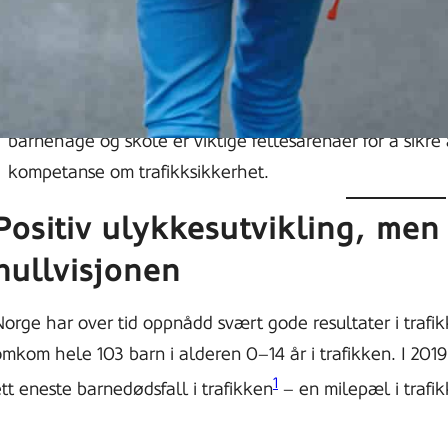
Her er hjertesone et aktuelt tiltak.
Barns behov for trafikksikkerhet må ivaretas bedre i s
skoler, idrettsanlegg, infrastruktur, kollektivtransport
Trafikkopplæring er en viktig del av nullvisjonsarbeide
barnehage og skole er viktige fellesarenaer for å sikr
kompetanse om trafikksikkerhet.
Positiv ulykkesutvikling, men f
nullvisjonen
orge har over tid oppnådd svært gode resultater i trafik
mkom hele 103 barn i alderen 0–14 år i trafikken. I 2019 
1
tt eneste barnedødsfall i trafikken
– en milepæl i trafik