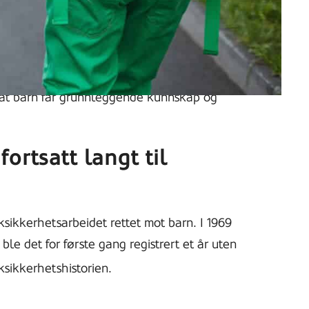
amfunnsplanlegging, som plassering av
 mv.
t i Norge. Foresatte har hovedansvaret, og
e at barn får grunnleggende kunnskap og
ortsatt langt til
ksikkerhetsarbeidet rettet mot barn. I 1969
ble det for første gang registrert et år uten
ksikkerhetshistorien.