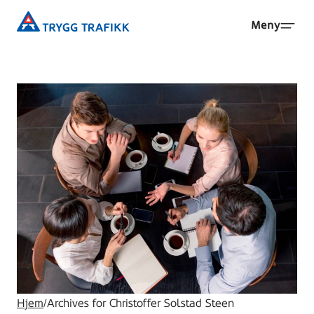
Hopp
Trygg
Meny
til
Trafikk
hovedinnhold
Hjem
/
Archives for Christoffer Solstad Steen