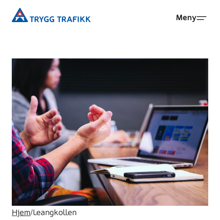
Hopp
Trygg
Meny
til
Trafikk
hovedinnhold
Hjem
/
Leangkollen