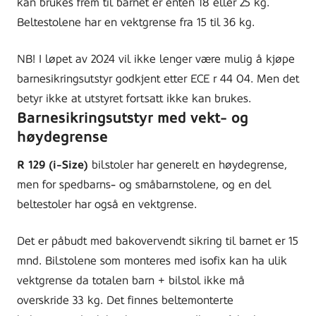
kan brukes frem til barnet er enten 18 eller 25 kg.
Beltestolene har en vektgrense fra 15 til 36 kg.
NB! I løpet av 2024 vil ikke lenger være mulig å kjøpe
barnesikringsutstyr godkjent etter ECE r 44 04. Men det
betyr ikke at utstyret fortsatt ikke kan brukes.
Barnesikringsutstyr med vekt- og
høydegrense
R 129 (i-Size)
bilstoler har generelt en høydegrense,
men for spedbarns- og småbarnstolene, og en del
beltestoler har også en vektgrense.
Det er påbudt med bakovervendt sikring til barnet er 15
mnd. Bilstolene som monteres med isofix kan ha ulik
vektgrense da totalen barn + bilstol ikke må
overskride 33 kg. Det finnes beltemonterte