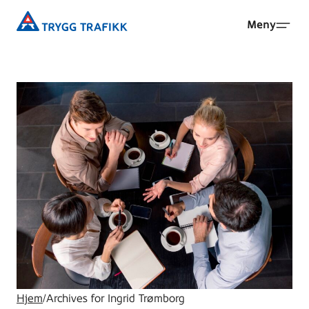
Hopp
Trygg
Meny
til
Trafikk
hovedinnhold
Hjem
/
Archives for Ingrid Trømborg