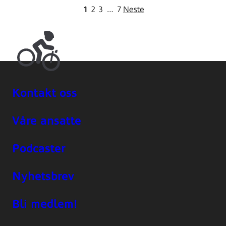
1
2
3
…
7
Neste
Kontakt oss
Våre ansatte
Podcaster
Nyhetsbrev
Bli medlem!