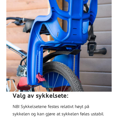
Bike
with
children
carrying
seat
attached.
Cycle
with
kids
transportation
Valg av sykkelsete:
equipment
stand
NB! Sykkelsetene festes relativt høyt på
near
sykkelen og kan gjøre at sykkelen føles ustabil