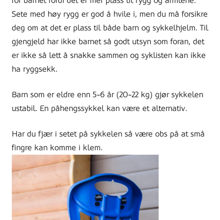
for barnet fordi det er mer plass til rygg og armlene.
Sete med høy rygg er god å hvile i, men du må forsikre
deg om at det er plass til både barn og sykkelhjelm. Til
gjengjeld har ikke barnet så godt utsyn som foran, det
er ikke så lett å snakke sammen og syklisten kan ikke
ha ryggsekk.
Barn som er eldre enn 5-6 år (20-22 kg) gjør sykkelen
ustabil. En påhengssykkel kan være et alternativ.
Har du fjær i setet på sykkelen så være obs på at små
fingre kan komme i klem.