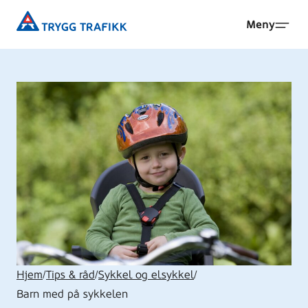
Hopp
Trygg
Meny
til
Trafikk
hovedinnhold
Hjem
/
Tips & råd
/
Sykkel og elsykkel
/
Barn med på sykkelen