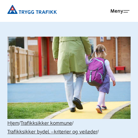
Hopp
Trygg
Meny
til
Trafikk
hovedinnhold
Hjem
/
Trafikksikker kommune
/
Trafikksikker bydel –kriterier og veileder
/