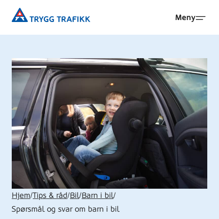
Hopp
Trygg
Meny
til
Trafikk
hovedinnhold
Hjem
/
Tips & råd
/
Bil
/
Barn i bil
/
Spørsmål og svar om barn i bil