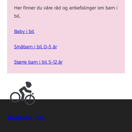
Her finner du våre råd og anbefalinger om barn i
bil.
Baby i bil
Småbarn i bil 0-5 år
Større barn i bil 5-12 år
Kontakt oss