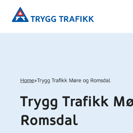
Hopp
Trygg
til
Trafikk
hovedinnhold
–
Fylkeskontorer
Home
»
Trygg Trafikk Møre og Romsdal
Trygg Trafikk Mø
Romsdal