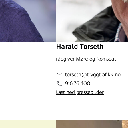
Harald Torseth
rådgiver Møre og Romsdal
torseth@tryggtrafikk.no
916 76 400
Last ned pressebilder