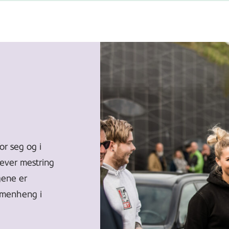
or seg og i
lever mestring
gene er
ammenheng i