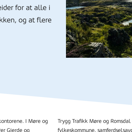
der for at alle i
ikken, og at flere
skontorene. I Møre og
Trygg Trafikk Møre og Romsdal
Per Gjerde og
fylkeskommune, samferdselsavdel