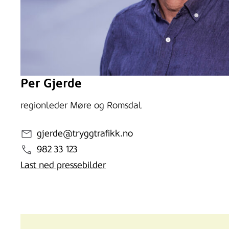
Per Gjerde
regionleder Møre og Romsdal
gjerde@tryggtrafikk.no
982 33 123
Last ned pressebilder