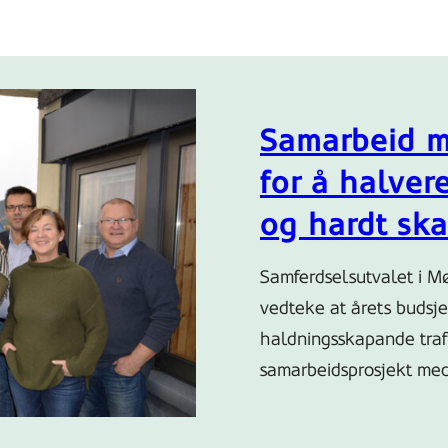
Samarbeid m
for å halver
og hardt sk
Samferdselsutvalet i 
vedteke at årets budsjett
haldningsskapande trafi
samarbeidsprosjekt med 