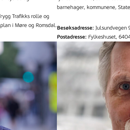
barnehager, kommunene, Staten
rygg Trafikks rolle og
tplan i Møre og Romsdal.
Besøksadresse:
Julsundvegen 
Postadresse:
Fylkeshuset, 640