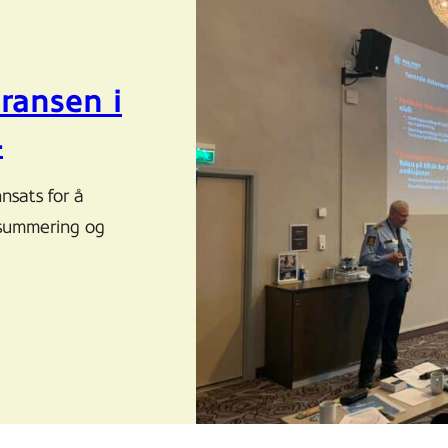
ransen i
4
nsats for å
psummering og