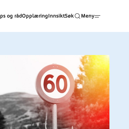
ips og råd
Opplæring
Innsikt
Søk
Meny