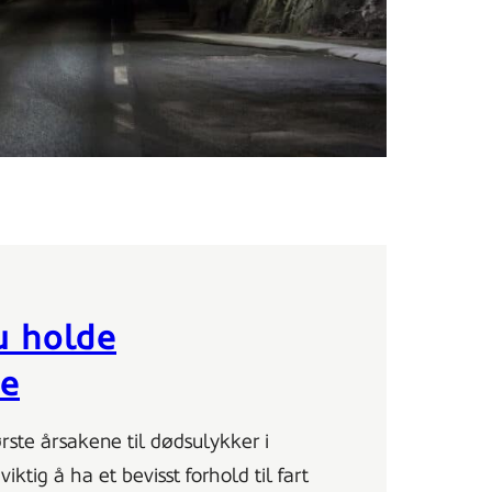
u holde
ne
ørste årsakene til dødsulykker i
viktig å ha et bevisst forhold til fart